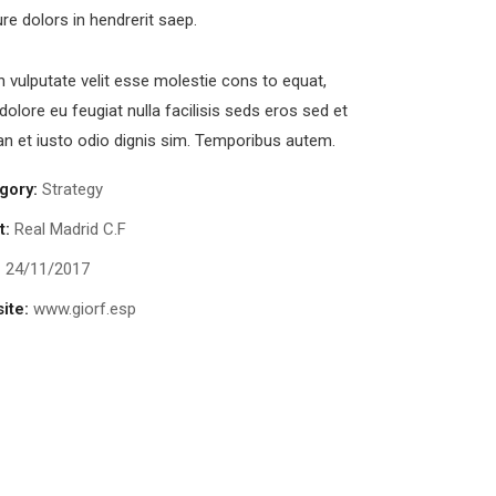
ure dolors in hendrerit saep.
in vulputate velit esse molestie cons to equat,
 dolore eu feugiat nulla facilisis seds eros sed et
 et iusto odio dignis sim. Temporibus autem.
gory:
Strategy
t:
Real Madrid C.F
:
24/11/2017
ite:
www.giorf.esp