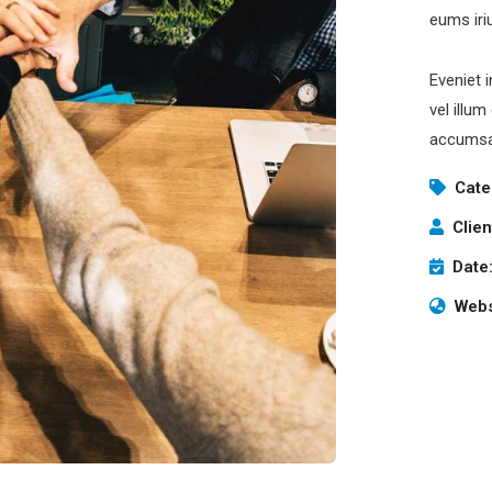
eums iri
Eveniet 
vel illum
accumsan
Cate
Clien
Date
Webs