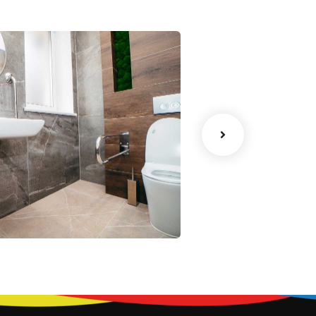
usili sanitari per
isabilità
Bollitori
ecnica
Tecnica