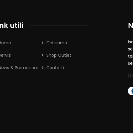
nk utili
N
Is
Home
Chi siamo
sc
Servizi
Shop Outlet
te
se
News & Promozioni
Contatti
[