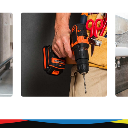
A
Attrezzatura
d
Tecnica
T