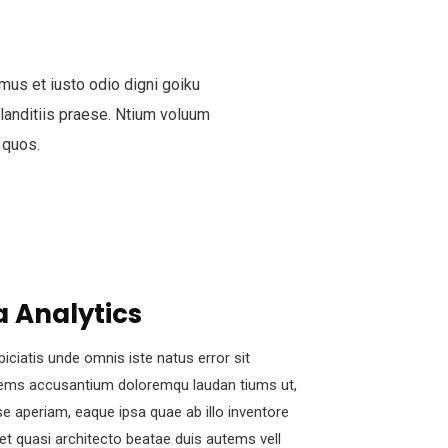
mus et iusto odio digni goiku
anditiis praese. Ntium voluum
 quos.
 Analytics
piciatis unde omnis iste natus error sit
ems accusantium doloremqu laudan tiums ut,
e aperiam, eaque ipsa quae ab illo inventore
s et quasi architecto beatae duis autems vell