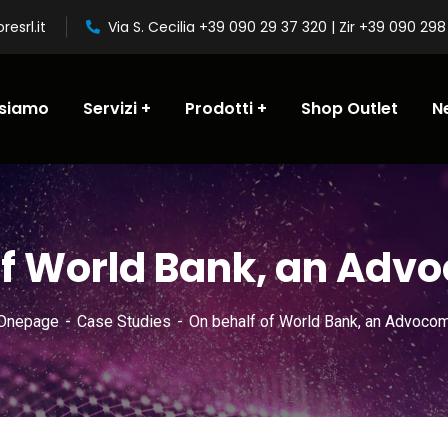
resrl.it
Via S. Cecilia +39 090 29 37 320 | Zir +39 090 29
 siamo
Servizi
Prodotti
Shop Outlet
N
of World Bank, an Adv
Onepage
Case Studies
On behalf of World Bank, an Advocom