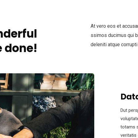
At vero eos et accusa
derful
ssimos ducimus qui bl
 done!
deleniti atque corrupti
Data
Dut pers
voluptat
totams s
veritati