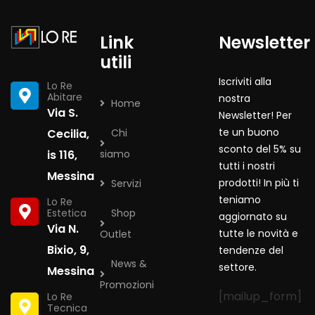
Link
Newsletter
utili
Iscriviti alla
Lo Re
Abitare
nostra
Home
Via S.
Newsletter! Per
te un buono
Cecilia,
Chi
sconto del 5% su
is 116,
siamo
tutti i nostri
Messina
prodotti! In più ti
Servizi
teniamo
Lo Re
Estetica
Shop
aggiornato su
Via N.
tutte le novità e
Outlet
Bixio, 9,
tendenze del
News &
settore.
Messina
Promozioni
[mailup_form]
Lo Re
Tecnica